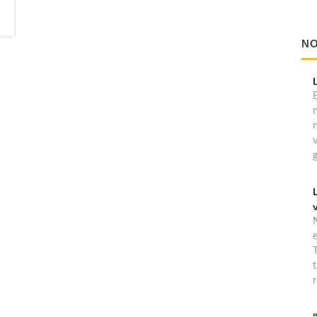
NO
B
T
t
r