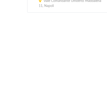
viale Comandante Umberto Maddalena
11, Napoli