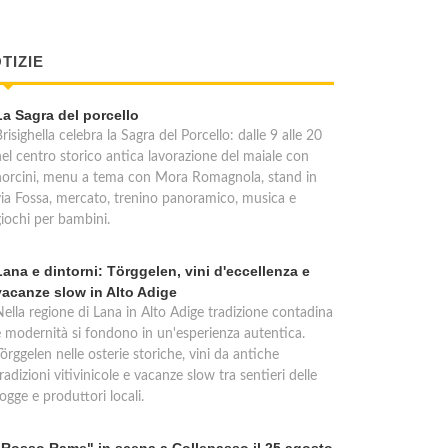
TIZIE
La Sagra del porcello
risighella celebra la Sagra del Porcello: dalle 9 alle 20
nel centro storico antica lavorazione del maiale con
norcini, menu a tema con Mora Romagnola, stand in
via Fossa, mercato, trenino panoramico, musica e
giochi per bambini.
Lana e dintorni: Törggelen, vini d'eccellenza e
vacanze slow in Alto Adige
Nella regione di Lana in Alto Adige tradizione contadina
e modernità si fondono in un'esperienza autentica.
örggelen nelle osterie storiche, vini da antiche
radizioni vitivinicole e vacanze slow tra sentieri delle
ogge e produttori locali.