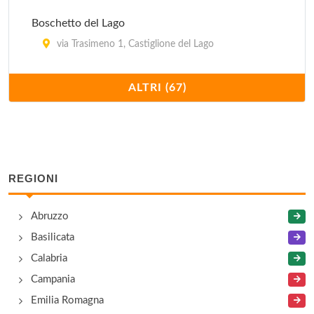
Boschetto del Lago
via Trasimeno 1, Castiglione del Lago
Casa Matilde
ALTRI (67)
località Torregrosso 19/A, Castel Ritaldi
Casa Rossa
via Case Sparse 28, Castel Ritaldi
REGIONI
Casale Baldelli
Abruzzo
via Baldelli 9, Castiglione del Lago
Basilicata
Casale Boschetto
Calabria
strada Piedicolle 14, Collazzone
Campania
Emilia Romagna