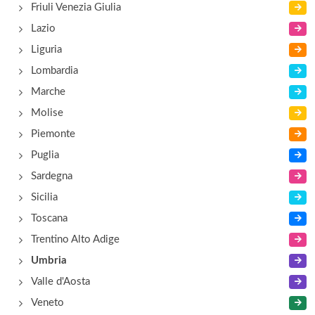
Casalfarneto
Friuli Venezia Giulia
località Sterpeto 40, Assisi
Lazio
Liguria
Casali della Ghisleria
Lombardia
via Centrale Umbra 12, Bastia Umbra
Marche
Molise
Piemonte
Puglia
Sardegna
Sicilia
Toscana
Trentino Alto Adige
Umbria
Valle d'Aosta
Veneto