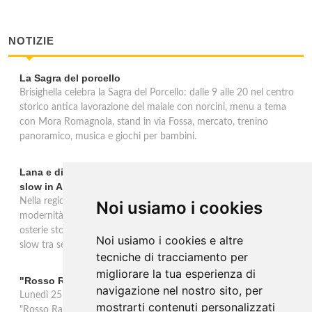
NOTIZIE
La Sagra del porcello
Brisighella celebra la Sagra del Porcello: dalle 9 alle 20 nel centro
storico antica lavorazione del maiale con norcini, menu a tema
con Mora Romagnola, stand in via Fossa, mercato, trenino
panoramico, musica e giochi per bambini.
Lana e dintorni: Törggelen, vini d'eccellenza e vacanze
slow in Alto Adige
Nella regione di Lana in Alto Adige tradizione contadina e
Noi usiamo i cookies
modernità si fondono in un'esperienza autentica. Törggelen nelle
osterie storiche, vini da antiche tradizioni vitivinicole e vacanze
Noi usiamo i cookies e altre
slow tra sentieri delle rogge e produttori locali.
tecniche di tracciamento per
migliorare la tua esperienza di
"Rosso Rame" in scena a Collepasso il 25 agosto
navigazione nel nostro sito, per
Lunedì 25 agosto al Palazzo Baronale di Collepasso va in scena
mostrarti contenuti personalizzati
"Rosso Rame", spettacolo di Mary Negro e Gabriele Polimeno