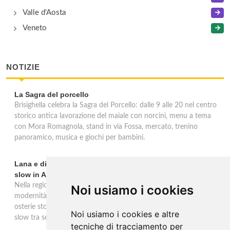
Valle d'Aosta
Veneto
NOTIZIE
La Sagra del porcello
Brisighella celebra la Sagra del Porcello: dalle 9 alle 20 nel centro
storico antica lavorazione del maiale con norcini, menu a tema
con Mora Romagnola, stand in via Fossa, mercato, trenino
panoramico, musica e giochi per bambini.
Lana e dintorni: Törggelen, vini d'eccellenza e vacanze
slow in Alto Adige
Nella regione di Lana in Alto Adige tradizione contadina e
Noi usiamo i cookies
modernità si fondono in un'esperienza autentica. Törggelen nelle
osterie storiche, vini da antiche tradizioni vitivinicole e vacanze
Noi usiamo i cookies e altre
slow tra sentieri delle rogge e produttori locali.
tecniche di tracciamento per