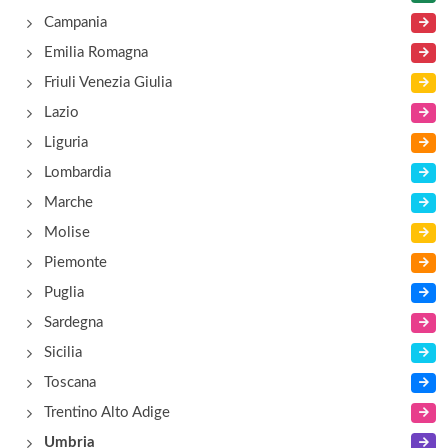
Casale Boschetto
Campania
strada Piedicolle 14, Collazzone
Emilia Romagna
Friuli Venezia Giulia
Casalfarneto
Lazio
località Sterpeto 40, Assisi
Liguria
Lombardia
Casali della Ghisleria
Marche
via Centrale Umbra 12, Bastia Umbra
Molise
Piemonte
Puglia
Sardegna
Sicilia
Toscana
Trentino Alto Adige
Umbria