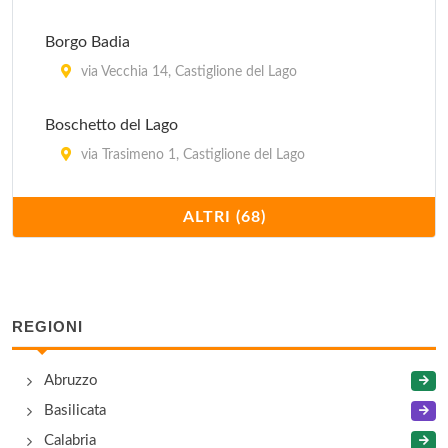
Borgo Badia
via Vecchia 14, Castiglione del Lago
Boschetto del Lago
via Trasimeno 1, Castiglione del Lago
Casa Matilde
ALTRI (68)
località Torregrosso 19/A, Castel Ritaldi
Casa Rossa
via Case Sparse 28, Castel Ritaldi
REGIONI
Casale Baldelli
Abruzzo
via Baldelli 9, Castiglione del Lago
Basilicata
Calabria