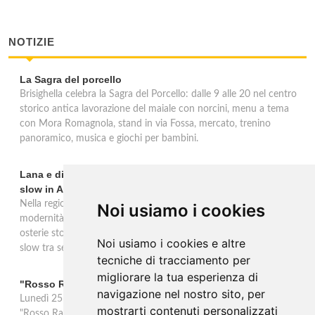
NOTIZIE
La Sagra del porcello
Brisighella celebra la Sagra del Porcello: dalle 9 alle 20 nel centro
storico antica lavorazione del maiale con norcini, menu a tema
con Mora Romagnola, stand in via Fossa, mercato, trenino
panoramico, musica e giochi per bambini.
Lana e dintorni: Törggelen, vini d'eccellenza e vacanze
slow in Alto Adige
Nella regione di Lana in Alto Adige tradizione contadina e
Noi usiamo i cookies
modernità si fondono in un'esperienza autentica. Törggelen nelle
osterie storiche, vini da antiche tradizioni vitivinicole e vacanze
Noi usiamo i cookies e altre
slow tra sentieri delle rogge e produttori locali.
tecniche di tracciamento per
migliorare la tua esperienza di
"Rosso Rame" in scena a Collepasso il 25 agosto
navigazione nel nostro sito, per
Lunedì 25 agosto al Palazzo Baronale di Collepasso va in scena
mostrarti contenuti personalizzati
"Rosso Rame", spettacolo di Mary Negro e Gabriele Polimeno