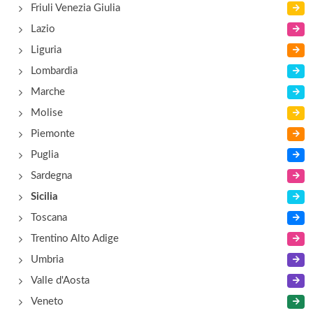
Cammarano Tullio
Friuli Venezia Giulia
via Francesco Crispi , Lipari - Isole Eolie
Lazio
Liguria
Casa nel Verde
Lombardia
via Garibaldi 104, Acquedolci
Marche
Molise
Piemonte
Puglia
Sardegna
Sicilia
Toscana
Trentino Alto Adige
Umbria
Valle d'Aosta
Veneto