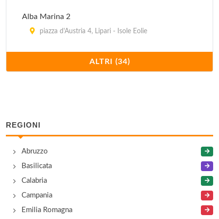
Alba Marina 2
piazza d'Austria 4, Lipari - Isole Eolie
Azzurra
ALTRI (34)
via Baracca , Lipari - Isole Eolie
Baia di Naxos
via Naxos 225, Giardini Naxos
REGIONI
Baia Unci
Abruzzo
via Volta , Lipari - Isole Eolie
Basilicata
Bellavista
Calabria
via Cappuccini , Taormina
Campania
Emilia Romagna