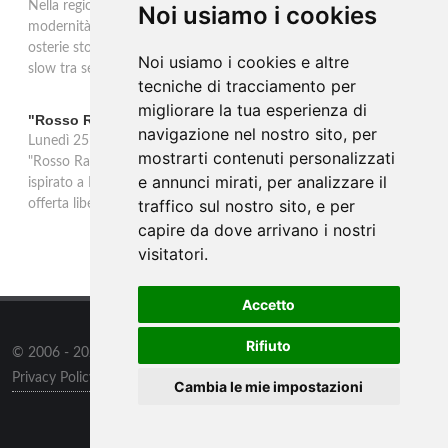
Nella regione di Lana in Alto Adige tradizione contadina e
Noi usiamo i cookies
modernità si fondono in un'esperienza autentica. Törggelen nelle
osterie storiche, vini da antiche tradizioni vitivinicole e vacanze
Noi usiamo i cookies e altre
slow tra sentieri delle rogge e produttori locali.
tecniche di tracciamento per
migliorare la tua esperienza di
"Rosso Rame" in scena a Collepasso il 25 agosto
navigazione nel nostro sito, per
Lunedì 25 agosto al Palazzo Baronale di Collepasso va in scena
mostrarti contenuti personalizzati
"Rosso Rame", spettacolo di Mary Negro e Gabriele Polimeno
e annunci mirati, per analizzare il
ispirato a Dario Fo e Franca Rame. Ingresso con prenotazione e
traffico sul nostro sito, e per
offerta libera alle ore 21.
capire da dove arrivano i nostri
visitatori.
Accetto
Rifiuto
© 2006 - 2026
Supero ltd
all rights reserved.
Privacy Policy
/
Preferenze sui Cookies
Cambia le mie impostazioni
Contatti
/
Sitemap