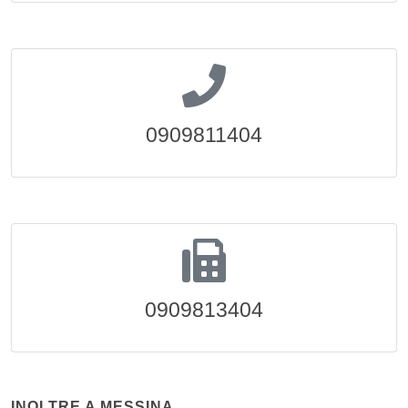
0909811404
0909813404
INOLTRE A MESSINA