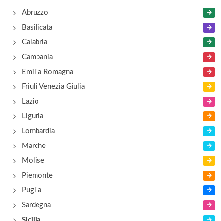
Abruzzo
via Volta , Lipari - Isole Eolie
Basilicata
Bellavista
Calabria
via Cappuccini , Taormina
Campania
Emilia Romagna
Cammarano Tullio
Friuli Venezia Giulia
via Francesco Crispi , Lipari - Isole Eolie
Lazio
Liguria
Casa nel Verde
Lombardia
via Garibaldi 104, Acquedolci
Marche
Molise
Piemonte
Puglia
Sardegna
Sicilia