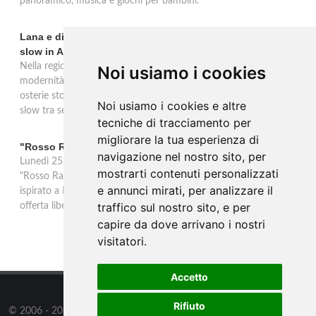
panoramico, musica e giochi per bambini.
Lana e dintorni: Törggelen, vini d'eccellenza e vacanze
slow in Alto Adige
Nella regione di Lana in Alto Adige tradizione contadina e
Noi usiamo i cookies
modernità si fondono in un'esperienza autentica. Törggelen nelle
osterie storiche, vini da antiche tradizioni vitivinicole e vacanze
Noi usiamo i cookies e altre
slow tra sentieri delle rogge e produttori locali.
tecniche di tracciamento per
migliorare la tua esperienza di
"Rosso Rame" in scena a Collepasso il 25 agosto
navigazione nel nostro sito, per
Lunedì 25 agosto al Palazzo Baronale di Collepasso va in scena
mostrarti contenuti personalizzati
"Rosso Rame", spettacolo di Mary Negro e Gabriele Polimeno
e annunci mirati, per analizzare il
ispirato a Dario Fo e Franca Rame. Ingresso con prenotazione e
traffico sul nostro sito, e per
offerta libera alle ore 21.
capire da dove arrivano i nostri
visitatori.
Accetto
Rifiuto
© 2006 - 2026
Supero ltd
all rights reserved.