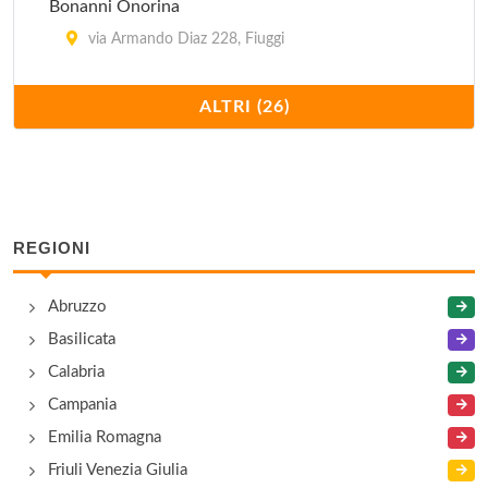
Bonanni Onorina
via Armando Diaz 228, Fiuggi
Casina degli Ulivi
ALTRI (26)
via Prenestina snc, Acuto
Cedrone Donato
via Il Posto snc, San Donato Val di Comino
REGIONI
Celesti Dario
Abruzzo
via Pié di Vigna 11, Fiuggi
Basilicata
De Luca Laorenza
Calabria
via Prenestina 77, Fiuggi
Campania
Emilia Romagna
Fianco Lina
Friuli Venezia Giulia