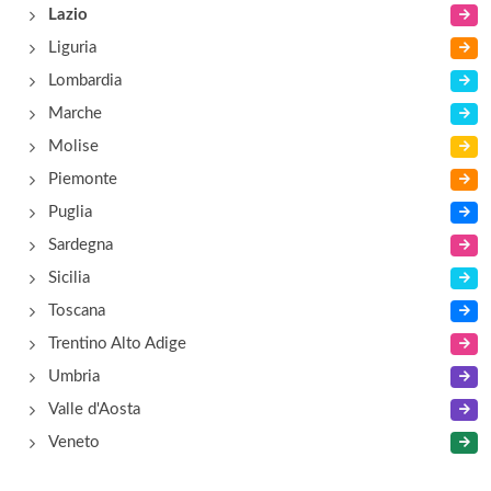
via San Quirico 32, Serrone
Lazio
Liguria
Fioretti Luisa
Lombardia
via Prenestina 46, Fiuggi
Marche
Molise
Piemonte
Puglia
Sardegna
Sicilia
Toscana
Trentino Alto Adige
Umbria
Valle d'Aosta
Veneto