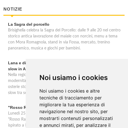
NOTIZIE
La Sagra del porcello
Brisighella celebra la Sagra del Porcello: dalle 9 alle 20 nel centro
storico antica lavorazione del maiale con norcini, menu a tema
con Mora Romagnola, stand in via Fossa, mercato, trenino
panoramico, musica e giochi per bambini.
Lana e dintorni: Törggelen, vini d'eccellenza e vacanze
slow in Alto Adige
Nella regione di Lana in Alto Adige tradizione contadina e
Noi usiamo i cookies
modernità si fondono in un'esperienza autentica. Törggelen nelle
osterie storiche, vini da antiche tradizioni vitivinicole e vacanze
Noi usiamo i cookies e altre
slow tra sentieri delle rogge e produttori locali.
tecniche di tracciamento per
migliorare la tua esperienza di
"Rosso Rame" in scena a Collepasso il 25 agosto
navigazione nel nostro sito, per
Lunedì 25 agosto al Palazzo Baronale di Collepasso va in scena
mostrarti contenuti personalizzati
"Rosso Rame", spettacolo di Mary Negro e Gabriele Polimeno
e annunci mirati, per analizzare il
ispirato a Dario Fo e Franca Rame. Ingresso con prenotazione e