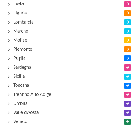
via Prenestina 46, Fiuggi
Lazio
Liguria
Fontanella Maria
Lombardia
cona Medagliata 13, Guarcino
Marche
Molise
Piemonte
Puglia
Sardegna
Sicilia
Toscana
Trentino Alto Adige
Umbria
Valle d'Aosta
Veneto