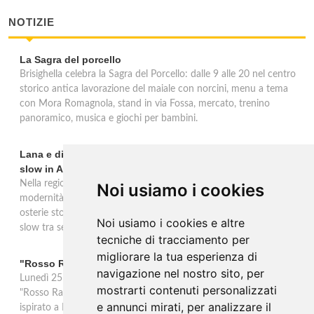
NOTIZIE
La Sagra del porcello
Brisighella celebra la Sagra del Porcello: dalle 9 alle 20 nel centro
storico antica lavorazione del maiale con norcini, menu a tema
con Mora Romagnola, stand in via Fossa, mercato, trenino
panoramico, musica e giochi per bambini.
Lana e dintorni: Törggelen, vini d'eccellenza e vacanze
slow in Alto Adige
Nella regione di Lana in Alto Adige tradizione contadina e
Noi usiamo i cookies
modernità si fondono in un'esperienza autentica. Törggelen nelle
osterie storiche, vini da antiche tradizioni vitivinicole e vacanze
Noi usiamo i cookies e altre
slow tra sentieri delle rogge e produttori locali.
tecniche di tracciamento per
migliorare la tua esperienza di
"Rosso Rame" in scena a Collepasso il 25 agosto
navigazione nel nostro sito, per
Lunedì 25 agosto al Palazzo Baronale di Collepasso va in scena
mostrarti contenuti personalizzati
"Rosso Rame", spettacolo di Mary Negro e Gabriele Polimeno
e annunci mirati, per analizzare il
ispirato a Dario Fo e Franca Rame. Ingresso con prenotazione e