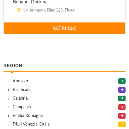
Bonanni Onorina
via Armando Diaz 228, Fiuggi
Casina degli Ulivi
ALTRI (26)
via Prenestina snc, Acuto
Cedrone Donato
via Il Posto snc, San Donato Val di Comino
REGIONI
De Luca Laorenza
Abruzzo
via Prenestina 77, Fiuggi
Basilicata
Fianco Lina
Calabria
via San Quirico 32, Serrone
Campania
Emilia Romagna
Fioretti Luisa
Friuli Venezia Giulia