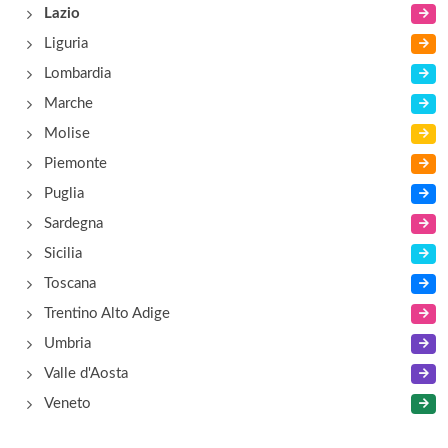
via San Quirico 32, Serrone
Lazio
Liguria
Fioretti Luisa
Lombardia
via Prenestina 46, Fiuggi
Marche
Molise
Piemonte
Puglia
Sardegna
Sicilia
Toscana
Trentino Alto Adige
Umbria
Valle d'Aosta
Veneto