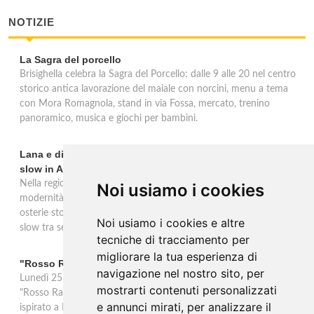
NOTIZIE
La Sagra del porcello
Brisighella celebra la Sagra del Porcello: dalle 9 alle 20 nel centro
storico antica lavorazione del maiale con norcini, menu a tema
con Mora Romagnola, stand in via Fossa, mercato, trenino
panoramico, musica e giochi per bambini.
Lana e dintorni: Törggelen, vini d'eccellenza e vacanze
slow in Alto Adige
Nella regione di Lana in Alto Adige tradizione contadina e
Noi usiamo i cookies
modernità si fondono in un'esperienza autentica. Törggelen nelle
osterie storiche, vini da antiche tradizioni vitivinicole e vacanze
Noi usiamo i cookies e altre
slow tra sentieri delle rogge e produttori locali.
tecniche di tracciamento per
migliorare la tua esperienza di
"Rosso Rame" in scena a Collepasso il 25 agosto
navigazione nel nostro sito, per
Lunedì 25 agosto al Palazzo Baronale di Collepasso va in scena
mostrarti contenuti personalizzati
"Rosso Rame", spettacolo di Mary Negro e Gabriele Polimeno
e annunci mirati, per analizzare il
ispirato a Dario Fo e Franca Rame. Ingresso con prenotazione e