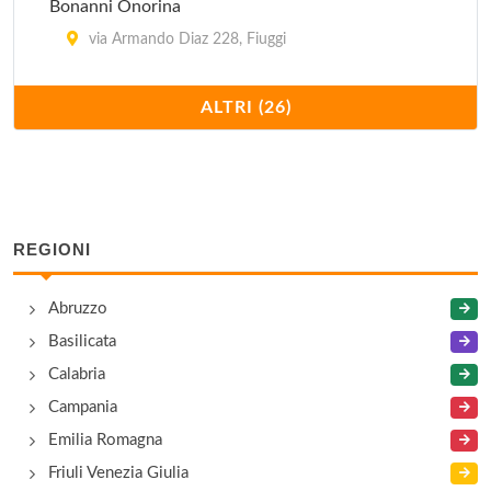
Bonanni Onorina
via Armando Diaz 228, Fiuggi
Casina degli Ulivi
ALTRI (26)
via Prenestina snc, Acuto
Cedrone Donato
via Il Posto snc, San Donato Val di Comino
REGIONI
Celesti Dario
Abruzzo
via Pié di Vigna 11, Fiuggi
Basilicata
De Luca Laorenza
Calabria
via Prenestina 77, Fiuggi
Campania
Emilia Romagna
Fianco Lina
Friuli Venezia Giulia