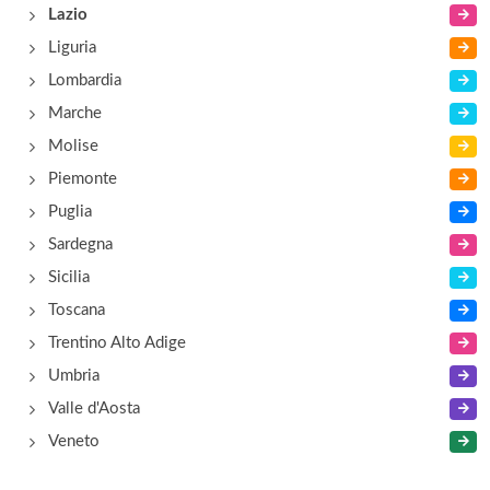
via San Quirico 32, Serrone
Lazio
Liguria
Fioretti Luisa
Lombardia
via Prenestina 46, Fiuggi
Marche
Molise
Piemonte
Puglia
Sardegna
Sicilia
Toscana
Trentino Alto Adige
Umbria
Valle d'Aosta
Veneto