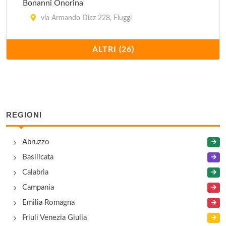
Bonanni Onorina
via Armando Diaz 228, Fiuggi
Casina degli Ulivi
ALTRI (26)
via Prenestina snc, Acuto
Cedrone Donato
via Il Posto snc, San Donato Val di Comino
REGIONI
Celesti Dario
Abruzzo
via Pié di Vigna 11, Fiuggi
Basilicata
De Luca Laorenza
Calabria
via Prenestina 77, Fiuggi
Campania
Emilia Romagna
Fianco Lina
Friuli Venezia Giulia