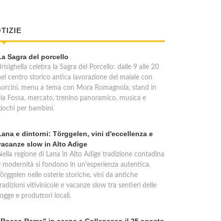
TIZIE
La Sagra del porcello
risighella celebra la Sagra del Porcello: dalle 9 alle 20
nel centro storico antica lavorazione del maiale con
norcini, menu a tema con Mora Romagnola, stand in
via Fossa, mercato, trenino panoramico, musica e
giochi per bambini.
Lana e dintorni: Törggelen, vini d'eccellenza e
vacanze slow in Alto Adige
Nella regione di Lana in Alto Adige tradizione contadina
e modernità si fondono in un'esperienza autentica.
örggelen nelle osterie storiche, vini da antiche
radizioni vitivinicole e vacanze slow tra sentieri delle
ogge e produttori locali.