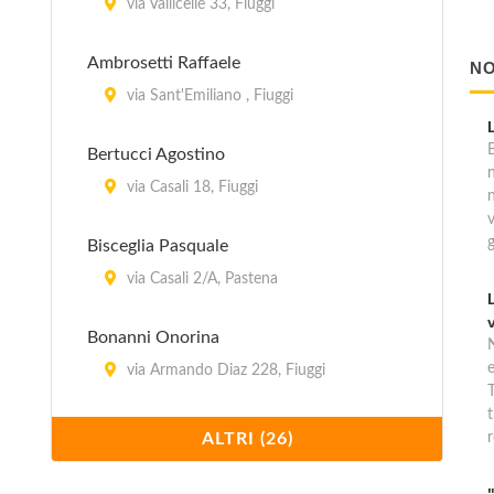
via Vallicelle 33, Fiuggi
Ambrosetti Raffaele
NO
via Sant'Emiliano , Fiuggi
B
Bertucci Agostino
via Casali 18, Fiuggi
Bisceglia Pasquale
via Casali 2/A, Pastena
Bonanni Onorina
via Armando Diaz 228, Fiuggi
T
t
Casina degli Ulivi
ALTRI (26)
r
via Prenestina snc, Acuto