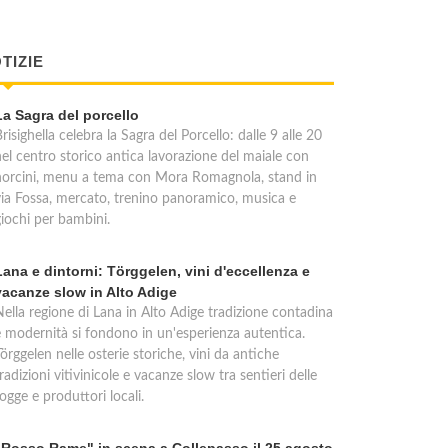
TIZIE
La Sagra del porcello
risighella celebra la Sagra del Porcello: dalle 9 alle 20
nel centro storico antica lavorazione del maiale con
norcini, menu a tema con Mora Romagnola, stand in
via Fossa, mercato, trenino panoramico, musica e
giochi per bambini.
Lana e dintorni: Törggelen, vini d'eccellenza e
vacanze slow in Alto Adige
Nella regione di Lana in Alto Adige tradizione contadina
e modernità si fondono in un'esperienza autentica.
örggelen nelle osterie storiche, vini da antiche
radizioni vitivinicole e vacanze slow tra sentieri delle
ogge e produttori locali.