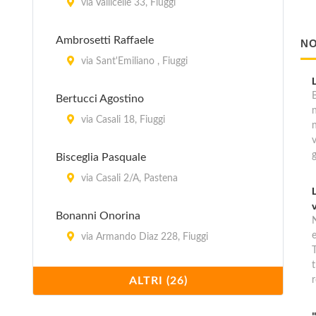
via Vallicelle 33, Fiuggi
Ambrosetti Raffaele
NO
via Sant'Emiliano , Fiuggi
B
Bertucci Agostino
via Casali 18, Fiuggi
Bisceglia Pasquale
via Casali 2/A, Pastena
Bonanni Onorina
via Armando Diaz 228, Fiuggi
T
t
Casina degli Ulivi
ALTRI (26)
r
via Prenestina snc, Acuto