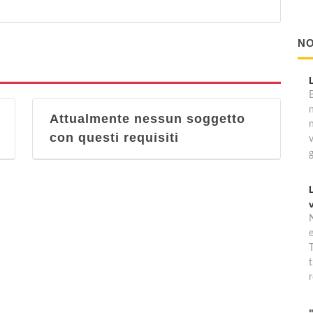
NO
B
Attualmente nessun soggetto
con questi requisiti
T
t
r