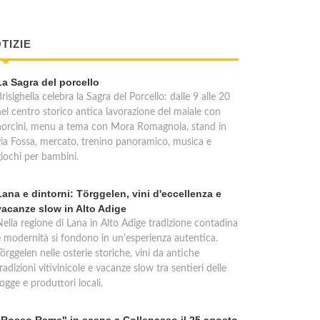
TIZIE
La Sagra del porcello
risighella celebra la Sagra del Porcello: dalle 9 alle 20
nel centro storico antica lavorazione del maiale con
norcini, menu a tema con Mora Romagnola, stand in
via Fossa, mercato, trenino panoramico, musica e
giochi per bambini.
Lana e dintorni: Törggelen, vini d'eccellenza e
vacanze slow in Alto Adige
Nella regione di Lana in Alto Adige tradizione contadina
e modernità si fondono in un'esperienza autentica.
örggelen nelle osterie storiche, vini da antiche
radizioni vitivinicole e vacanze slow tra sentieri delle
ogge e produttori locali.