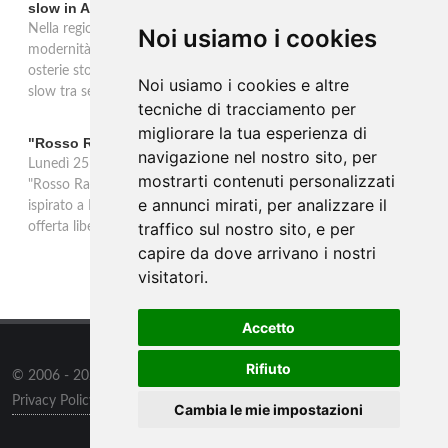
slow in Alto Adige
Nella regione di Lana in Alto Adige tradizione contadina e
Noi usiamo i cookies
modernità si fondono in un'esperienza autentica. Törggelen nelle
osterie storiche, vini da antiche tradizioni vitivinicole e vacanze
Noi usiamo i cookies e altre
slow tra sentieri delle rogge e produttori locali.
tecniche di tracciamento per
migliorare la tua esperienza di
"Rosso Rame" in scena a Collepasso il 25 agosto
navigazione nel nostro sito, per
Lunedì 25 agosto al Palazzo Baronale di Collepasso va in scena
mostrarti contenuti personalizzati
"Rosso Rame", spettacolo di Mary Negro e Gabriele Polimeno
e annunci mirati, per analizzare il
ispirato a Dario Fo e Franca Rame. Ingresso con prenotazione e
traffico sul nostro sito, e per
offerta libera alle ore 21.
capire da dove arrivano i nostri
visitatori.
Accetto
Rifiuto
© 2006 - 2026
Supero ltd
all rights reserved.
Privacy Policy
/
Preferenze sui Cookies
Cambia le mie impostazioni
Contatti
/
Sitemap