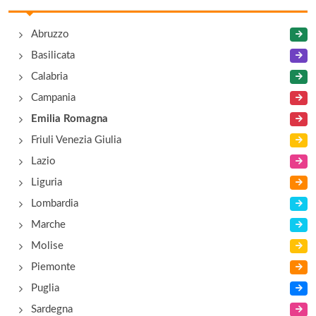
via Provinciale 17, Collagna
Abruzzo
S.G.A.srl
Basilicata
via Roma 65, Castelnovo ne' Monti
Calabria
Campania
Ventasso
Emilia Romagna
In provincia di Reggio Emilia, Regione Emilia
Romagna
Friuli Venezia Giulia
Lazio
Liguria
Lombardia
Marche
Molise
Piemonte
Puglia
Sardegna