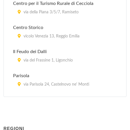
Centro per il Turismo Rurale di Cecciola
via della Piana 3/5/7, Ramiseto
Centro Storico
vicolo Venezia 13, Reggio Emilia
Il Feudo dei Dalli
via del Frassine 1, Ligonchio
Parisola
via Parisola 24, Castelnovo ne' Monti
Piccolo Residence Dante
via Roma 63A, Castelnovo ne' Monti
Residence Alpe di Succiso
REGIONI