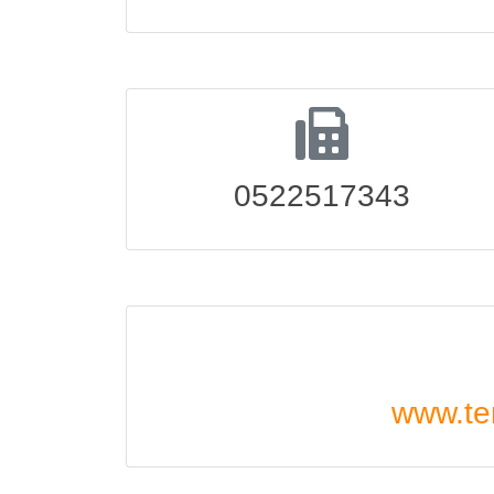
0522517343
www.terr