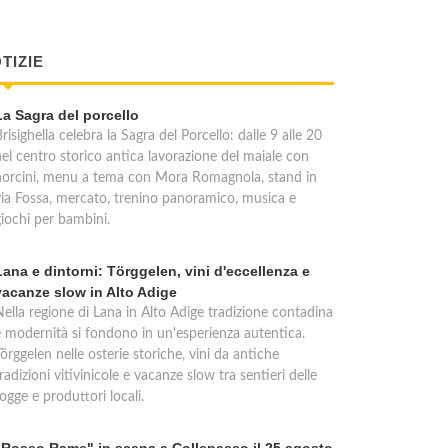
TIZIE
La Sagra del porcello
risighella celebra la Sagra del Porcello: dalle 9 alle 20
nel centro storico antica lavorazione del maiale con
norcini, menu a tema con Mora Romagnola, stand in
via Fossa, mercato, trenino panoramico, musica e
giochi per bambini.
Lana e dintorni: Törggelen, vini d'eccellenza e
vacanze slow in Alto Adige
Nella regione di Lana in Alto Adige tradizione contadina
e modernità si fondono in un'esperienza autentica.
örggelen nelle osterie storiche, vini da antiche
radizioni vitivinicole e vacanze slow tra sentieri delle
ogge e produttori locali.