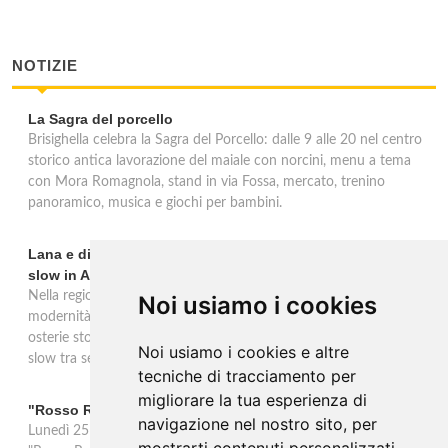
NOTIZIE
La Sagra del porcello
Brisighella celebra la Sagra del Porcello: dalle 9 alle 20 nel centro
storico antica lavorazione del maiale con norcini, menu a tema
con Mora Romagnola, stand in via Fossa, mercato, trenino
panoramico, musica e giochi per bambini.
Lana e dintorni: Törggelen, vini d'eccellenza e vacanze
slow in Alto Adige
Nella regione di Lana in Alto Adige tradizione contadina e
Noi usiamo i cookies
modernità si fondono in un'esperienza autentica. Törggelen nelle
osterie storiche, vini da antiche tradizioni vitivinicole e vacanze
Noi usiamo i cookies e altre
slow tra sentieri delle rogge e produttori locali.
tecniche di tracciamento per
migliorare la tua esperienza di
"Rosso Rame" in scena a Collepasso il 25 agosto
navigazione nel nostro sito, per
Lunedì 25 agosto al Palazzo Baronale di Collepasso va in scena