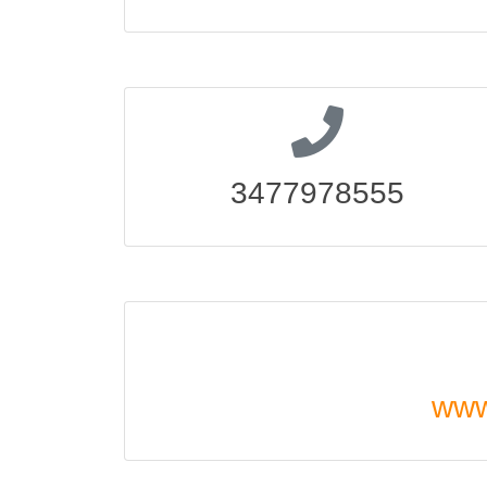
3477978555
www