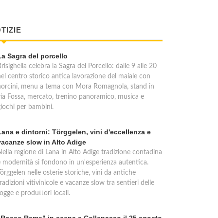
TIZIE
La Sagra del porcello
risighella celebra la Sagra del Porcello: dalle 9 alle 20
nel centro storico antica lavorazione del maiale con
norcini, menu a tema con Mora Romagnola, stand in
via Fossa, mercato, trenino panoramico, musica e
giochi per bambini.
Lana e dintorni: Törggelen, vini d'eccellenza e
vacanze slow in Alto Adige
Nella regione di Lana in Alto Adige tradizione contadina
e modernità si fondono in un'esperienza autentica.
örggelen nelle osterie storiche, vini da antiche
radizioni vitivinicole e vacanze slow tra sentieri delle
ogge e produttori locali.