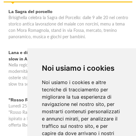
La Sagra del porcello
Brisighella celebra la Sagra del Porcello: dalle 9 alle 20 nel centro
storico antica lavorazione del maiale con norcini, menu a tema
con Mora Romagnola, stand in via Fossa, mercato, trenino
panoramico, musica e giochi per bambini.
Lana e dintorni: Törggelen, vini d'eccellenza e vacanze
slow in Alto Adige
Nella regione di Lana in Alto Adige tradizione contadina e
Noi usiamo i cookies
modernità si fondono in un'esperienza autentica. Törggelen nelle
osterie storiche, vini da antiche tradizioni vitivinicole e vacanze
Noi usiamo i cookies e altre
slow tra sentieri delle rogge e produttori locali.
tecniche di tracciamento per
migliorare la tua esperienza di
"Rosso Rame" in scena a Collepasso il 25 agosto
navigazione nel nostro sito, per
Lunedì 25 agosto al Palazzo Baronale di Collepasso va in scena
mostrarti contenuti personalizzati
"Rosso Rame", spettacolo di Mary Negro e Gabriele Polimeno
e annunci mirati, per analizzare il
ispirato a Dario Fo e Franca Rame. Ingresso con prenotazione e
traffico sul nostro sito, e per
offerta libera alle ore 21.
capire da dove arrivano i nostri