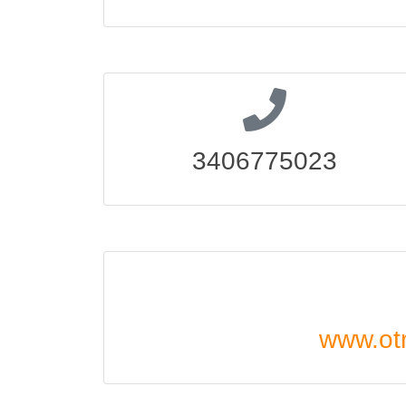
3406775023
www.otr