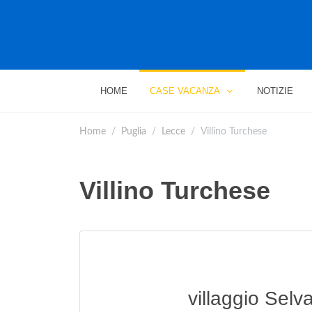
HOME
CASE VACANZA
NOTIZIE
Home
Puglia
Lecce
Villino Turchese
Villino Turchese
villaggio Selv