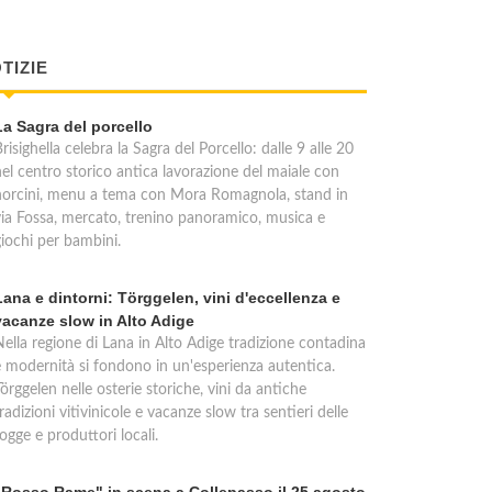
TIZIE
La Sagra del porcello
risighella celebra la Sagra del Porcello: dalle 9 alle 20
nel centro storico antica lavorazione del maiale con
norcini, menu a tema con Mora Romagnola, stand in
via Fossa, mercato, trenino panoramico, musica e
giochi per bambini.
Lana e dintorni: Törggelen, vini d'eccellenza e
vacanze slow in Alto Adige
Nella regione di Lana in Alto Adige tradizione contadina
e modernità si fondono in un'esperienza autentica.
örggelen nelle osterie storiche, vini da antiche
radizioni vitivinicole e vacanze slow tra sentieri delle
ogge e produttori locali.