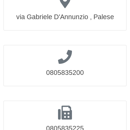
via Gabriele D'Annunzio , Palese
0805835200
0805835225