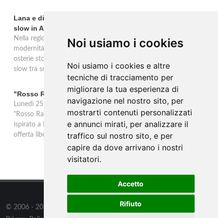
Lana e dintorni: Törggelen, vini d'eccellenza e vacanze
slow in Alto Adige
Nella regione di Lana in Alto Adige tradizione contadina e
Noi usiamo i cookies
modernità si fondono in un'esperienza autentica. Törggelen nelle
osterie storiche, vini da antiche tradizioni vitivinicole e vacanze
Noi usiamo i cookies e altre
slow tra sentieri delle rogge e produttori locali.
tecniche di tracciamento per
migliorare la tua esperienza di
"Rosso Rame" in scena a Collepasso il 25 agosto
navigazione nel nostro sito, per
Lunedì 25 agosto al Palazzo Baronale di Collepasso va in scena
mostrarti contenuti personalizzati
"Rosso Rame", spettacolo di Mary Negro e Gabriele Polimeno
e annunci mirati, per analizzare il
ispirato a Dario Fo e Franca Rame. Ingresso con prenotazione e
traffico sul nostro sito, e per
offerta libera alle ore 21.
capire da dove arrivano i nostri
visitatori.
Accetto
Rifiuto
© 2006 - 2026
Supero ltd
all rights reserved.