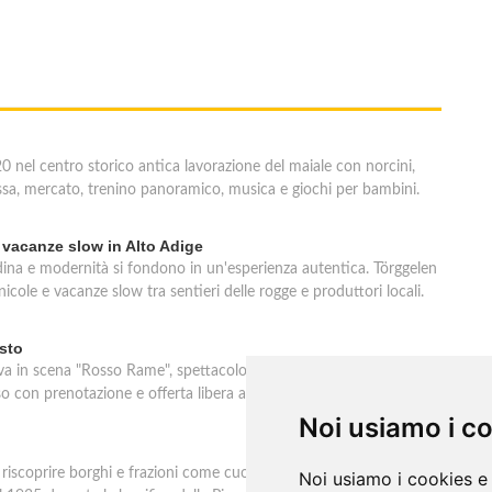
e 20 nel centro storico antica lavorazione del maiale con norcini,
a, mercato, trenino panoramico, musica e giochi per bambini.
e vacanze slow in Alto Adige
adina e modernità si fondono in un'esperienza autentica. Törggelen
inicole e vacanze slow tra sentieri delle rogge e produttori locali.
sto
 va in scena "Rosso Rame", spettacolo di Mary Negro e Gabriele
 con prenotazione e offerta libera alle ore 21.
Noi usiamo i c
a riscoprire borghi e frazioni come cuore del Paese. Esempio
Noi usiamo i cookies e 