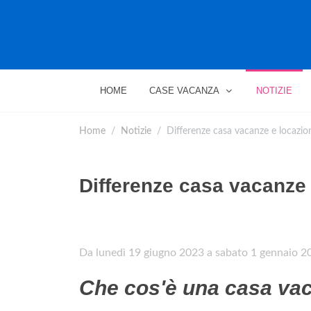
HOME
CASE VACANZA
NOTIZIE
Home
Notizie
Differenze casa vacanze e locazion
Differenze casa vacanze 
Da lunedì 19 giugno 2023 a sabato 1 gennaio 2
Che cos'è una casa va