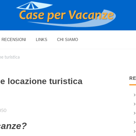
RECENSIONI
LINKS
CHI SIAMO
e turistica
RE
e locazione turistica
050
canze?