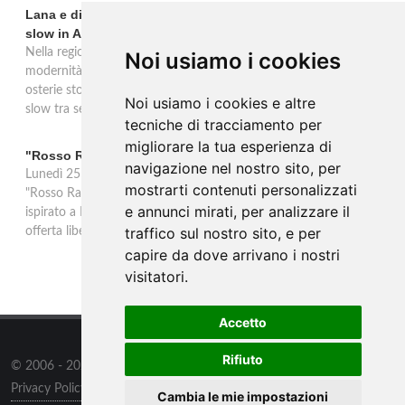
Lana e dintorni: Törggelen, vini d'eccellenza e vacanze
slow in Alto Adige
Nella regione di Lana in Alto Adige tradizione contadina e
Noi usiamo i cookies
modernità si fondono in un'esperienza autentica. Törggelen nelle
osterie storiche, vini da antiche tradizioni vitivinicole e vacanze
Noi usiamo i cookies e altre
slow tra sentieri delle rogge e produttori locali.
tecniche di tracciamento per
migliorare la tua esperienza di
"Rosso Rame" in scena a Collepasso il 25 agosto
navigazione nel nostro sito, per
Lunedì 25 agosto al Palazzo Baronale di Collepasso va in scena
mostrarti contenuti personalizzati
"Rosso Rame", spettacolo di Mary Negro e Gabriele Polimeno
e annunci mirati, per analizzare il
ispirato a Dario Fo e Franca Rame. Ingresso con prenotazione e
traffico sul nostro sito, e per
offerta libera alle ore 21.
capire da dove arrivano i nostri
visitatori.
Accetto
Rifiuto
© 2006 - 2026
Supero ltd
all rights reserved.
Privacy Policy
/
Preferenze sui Cookies
Cambia le mie impostazioni