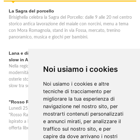
La Sagra del porcello
Brisighella celebra la Sagra del Porcello: dalle 9 alle 20 nel centro
storico antica lavorazione del maiale con norcini, menu a tema
con Mora Romagnola, stand in via Fossa, mercato, trenino
panoramico, musica e giochi per bambini.
Lana e dintorni: Törggelen, vini d'eccellenza e vacanze
slow in Alto Adige
Nella regione di Lana in Alto Adige tradizione contadina e
Noi usiamo i cookies
modernità si fondono in un'esperienza autentica. Törggelen nelle
osterie storiche, vini da antiche tradizioni vitivinicole e vacanze
Noi usiamo i cookies e altre
slow tra sentieri delle rogge e produttori locali.
tecniche di tracciamento per
migliorare la tua esperienza di
"Rosso Rame" in scena a Collepasso il 25 agosto
navigazione nel nostro sito, per
Lunedì 25 agosto al Palazzo Baronale di Collepasso va in scena
mostrarti contenuti personalizzati
"Rosso Rame", spettacolo di Mary Negro e Gabriele Polimeno
e annunci mirati, per analizzare il
ispirato a Dario Fo e Franca Rame. Ingresso con prenotazione e
traffico sul nostro sito, e per
offerta libera alle ore 21.
capire da dove arrivano i nostri