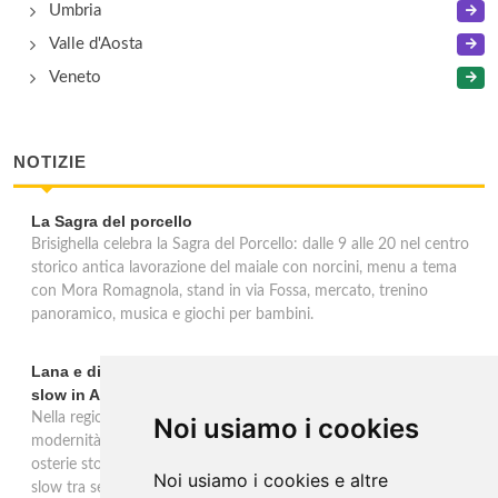
Umbria
Valle d'Aosta
Veneto
NOTIZIE
La Sagra del porcello
Brisighella celebra la Sagra del Porcello: dalle 9 alle 20 nel centro
storico antica lavorazione del maiale con norcini, menu a tema
con Mora Romagnola, stand in via Fossa, mercato, trenino
panoramico, musica e giochi per bambini.
Lana e dintorni: Törggelen, vini d'eccellenza e vacanze
slow in Alto Adige
Nella regione di Lana in Alto Adige tradizione contadina e
Noi usiamo i cookies
modernità si fondono in un'esperienza autentica. Törggelen nelle
osterie storiche, vini da antiche tradizioni vitivinicole e vacanze
Noi usiamo i cookies e altre
slow tra sentieri delle rogge e produttori locali.