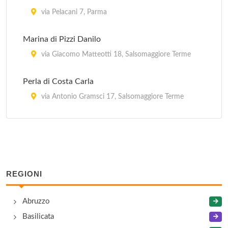
via Pelacani 7, Parma
Marina di Pizzi Danilo
via Giacomo Matteotti 18, Salsomaggiore Terme
Perla di Costa Carla
via Antonio Gramsci 17, Salsomaggiore Terme
Piccola Residenza di Bragalini Ernesto
via Giacomo Puccini 12, Salsomaggiore Terme
Sgrò Concetta
REGIONI
via Riccio da Parma 4, Salsomaggiore Terme
Abruzzo
Basilicata