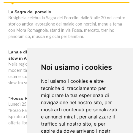
La Sagra del porcello
Brisighella celebra la Sagra del Porcello: dalle 9 alle 20 nel centro
storico antica lavorazione del maiale con norcini, menu a tema
con Mora Romagnola, stand in via Fossa, mercato, trenino
panoramico, musica e giochi per bambini.
Lana e dintorni: Törggelen, vini d'eccellenza e vacanze
slow in Alto Adige
Nella regione di Lana in Alto Adige tradizione contadina e
Noi usiamo i cookies
modernità si fondono in un'esperienza autentica. Törggelen nelle
osterie storiche, vini da antiche tradizioni vitivinicole e vacanze
Noi usiamo i cookies e altre
slow tra sentieri delle rogge e produttori locali.
tecniche di tracciamento per
migliorare la tua esperienza di
"Rosso Rame" in scena a Collepasso il 25 agosto
navigazione nel nostro sito, per
Lunedì 25 agosto al Palazzo Baronale di Collepasso va in scena
mostrarti contenuti personalizzati
"Rosso Rame", spettacolo di Mary Negro e Gabriele Polimeno
e annunci mirati, per analizzare il
ispirato a Dario Fo e Franca Rame. Ingresso con prenotazione e
traffico sul nostro sito, e per
offerta libera alle ore 21.
capire da dove arrivano i nostri