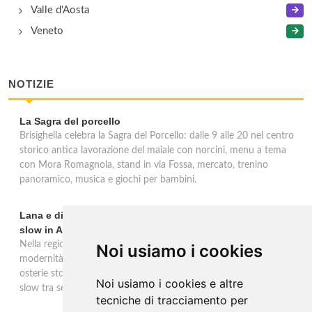
Valle d'Aosta
Veneto
NOTIZIE
La Sagra del porcello
Brisighella celebra la Sagra del Porcello: dalle 9 alle 20 nel centro
storico antica lavorazione del maiale con norcini, menu a tema
con Mora Romagnola, stand in via Fossa, mercato, trenino
panoramico, musica e giochi per bambini.
Lana e dintorni: Törggelen, vini d'eccellenza e vacanze
slow in Alto Adige
Nella regione di Lana in Alto Adige tradizione contadina e
Noi usiamo i cookies
modernità si fondono in un'esperienza autentica. Törggelen nelle
osterie storiche, vini da antiche tradizioni vitivinicole e vacanze
Noi usiamo i cookies e altre
slow tra sentieri delle rogge e produttori locali.
tecniche di tracciamento per